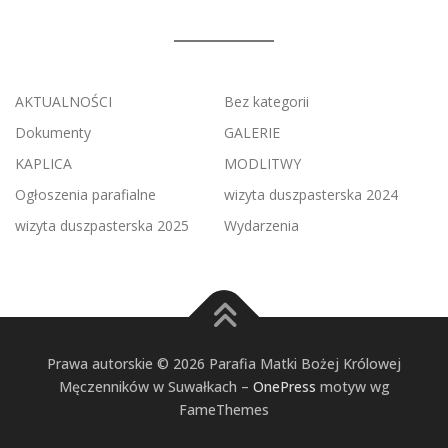
AKTUALNOŚCI
Bez kategorii
Dokumenty
GALERIE
KAPLICA
MODLITWY
Ogłoszenia parafialne
wizyta duszpasterska 2024
wizyta duszpasterska 2025
Wydarzenia
Prawa autorskie © 2026 Parafia Matki Bożej Królowej
Męczenników w Suwałkach
–
OnePress
motyw wg
FameThemes