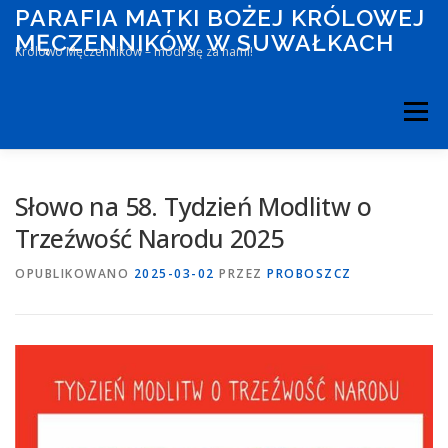
Przejdź
PARAFIA MATKI BOŻEJ KRÓLOWEJ
do
MĘCZENNIKÓW W SUWAŁKACH
treści
Królowo Męczenników – módl się za nami!
Menu
START
GALERIA
AKTUALNOŚCI
KONTAKT
Słowo na 58. Tydzień Modlitw o
Trzeźwość Narodu 2025
OPUBLIKOWANO
2025-03-02
PRZEZ
PROBOSZCZ