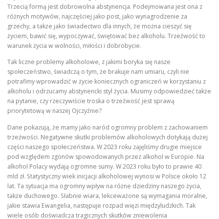
Trzecią formą jest dobrowolna abstynencja. Podejmowana jest ona z
różnych motywów, najczęściej jako post, jako wynagrodzenie za
grzechy, a także jako świadectwo dla innych, że można cieszyć się
życiem, bawić się, wypoczywać, świętować bez alkoholu. Trzeźwość to
warunek życia w wolności, miłości i dobrobycie.
Tak liczne problemy alkoholowe, z jakimi boryka się nasze
społeczeństwo, świadczą o tym, że brakuje nam umiaru, czyli nie
potrafimy wprowadzić w życie koniecznych ograniczeń w korzystaniu z
alkoholu i odrzucamy abstynencki styl życia. Musimy odpowiedzieć także
na pytanie, czy rzeczywiście troska o trzeźwość jest sprawą
priorytetową w naszej Ojczyźnie?
Dane pokazują, że mamy jako naród ogromny problem z zachowaniem
trzeźwości. Negatywne skutki problemów alkoholowych dotykają dużej
części naszego społeczeństwa. W 2023 roku zajęliśmy drugie miejsce
pod względem zgonów spowodowanych przez alkohol w Europie. Na
alkohol Polacy wydają ogromne sumy. W 2023 roku było to prawie 40
mld zł. Statystyczny wiek inicjacji alkoholowej wynosi w Polsce około 12
lat. Ta sytuacja ma ogromny wpływ na różne dziedziny naszego życia,
także duchowego. Słabnie wiara, lekceważone są wymagania moralne,
jakie stawia Ewangelia, następuje rozpad więzi międzyludzkich. Tak
wiele osób doświadcza tragicznych skutków zniewolenia