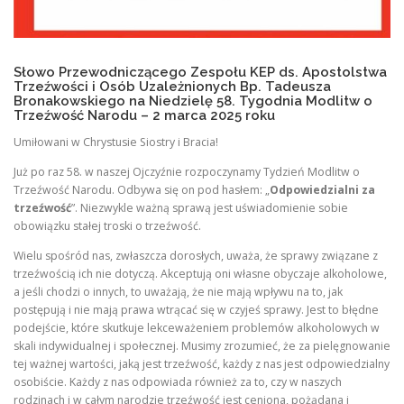
Słowo Przewodniczącego Zespołu KEP ds. Apostolstwa
Trzeźwości i Osób Uzależnionych Bp. Tadeusza
Bronakowskiego na Niedzielę 58. Tygodnia Modlitw o
Trzeźwość Narodu – 2 marca 2025 roku
Umiłowani w Chrystusie Siostry i Bracia!
Już po raz 58. w naszej Ojczyźnie rozpoczynamy Tydzień Modlitw o
Trzeźwość Narodu. Odbywa się on pod hasłem: „
Odpowiedzialni za
trzeźwość
”. Niezwykle ważną sprawą jest uświadomienie sobie
obowiązku stałej troski o trzeźwość.
Wielu spośród nas, zwłaszcza dorosłych, uważa, że sprawy związane z
trzeźwością ich nie dotyczą. Akceptują oni własne obyczaje alkoholowe,
a jeśli chodzi o innych, to uważają, że nie mają wpływu na to, jak
postępują i nie mają prawa wtrącać się w czyjeś sprawy. Jest to błędne
podejście, które skutkuje lekceważeniem problemów alkoholowych w
skali indywidualnej i społecznej. Musimy zrozumieć, że za pielęgnowanie
tej ważnej wartości, jaką jest trzeźwość, każdy z nas jest odpowiedzialny
osobiście. Każdy z nas odpowiada również za to, czy w naszych
rodzinach i w całym narodzie trzeźwość jest ceniona, pożądana i