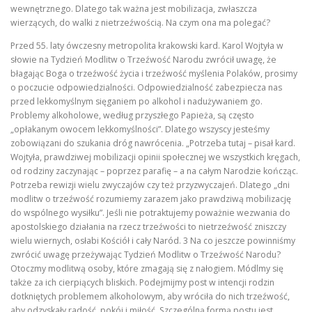
wewnętrznego. Dlatego tak ważna jest mobilizacja, zwłaszcza
wierzących, do walki z nietrzeźwością. Na czym ona ma polegać?
Przed 55. laty ówczesny metropolita krakowski kard. Karol Wojtyła w
słowie na Tydzień Modlitw o Trzeźwość Narodu zwrócił uwagę, że
błagając Boga o trzeźwość życia i trzeźwość myślenia Polaków, prosimy
o poczucie odpowiedzialności. Odpowiedzialność zabezpiecza nas
przed lekkomyślnym sięganiem po alkohol i nadużywaniem go.
Problemy alkoholowe, według przyszłego Papieża, są często
„opłakanym owocem lekkomyślności”. Dlatego wszyscy jesteśmy
zobowiązani do szukania dróg nawrócenia. „Potrzeba tutaj – pisał kard.
Wojtyła, prawdziwej mobilizacji opinii społecznej we wszystkich kręgach,
od rodziny zaczynając – poprzez parafię – a na całym Narodzie kończąc.
Potrzeba rewizji wielu zwyczajów czy też przyzwyczajeń. Dlatego „dni
modlitw o trzeźwość rozumiemy zarazem jako prawdziwą mobilizację
do wspólnego wysiłku”. Jeśli nie potraktujemy poważnie wezwania do
apostolskiego działania na rzecz trzeźwości to nietrzeźwość zniszczy
wielu wiernych, osłabi Kościół i cały Naród. 3 Na co jeszcze powinniśmy
zwrócić uwagę przeżywając Tydzień Modlitw o Trzeźwość Narodu?
Otoczmy modlitwą osoby, które zmagają się z nałogiem. Módlmy się
także za ich cierpiących bliskich. Podejmijmy post w intencji rodzin
dotkniętych problemem alkoholowym, aby wróciła do nich trzeźwość,
aby odzyskały radość, pokój i miłość. Szczególną formą postu jest