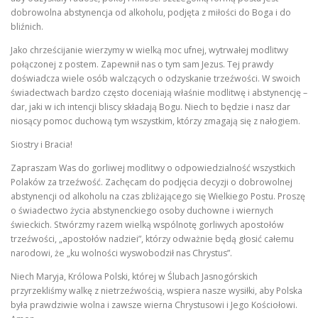
dobrowolna abstynencja od alkoholu, podjęta z miłości do Boga i do
bliźnich.
Jako chrześcijanie wierzymy w wielką moc ufnej, wytrwałej modlitwy
połączonej z postem. Zapewnił nas o tym sam Jezus. Tej prawdy
doświadcza wiele osób walczących o odzyskanie trzeźwości. W swoich
świadectwach bardzo często doceniają właśnie modlitwę i abstynencję –
dar, jaki w ich intencji bliscy składają Bogu. Niech to będzie i nasz dar
niosący pomoc duchową tym wszystkim, którzy zmagają się z nałogiem.
Siostry i Bracia!
Zapraszam Was do gorliwej modlitwy o odpowiedzialność wszystkich
Polaków za trzeźwość. Zachęcam do podjęcia decyzji o dobrowolnej
abstynencji od alkoholu na czas zbliżającego się Wielkiego Postu. Proszę
o świadectwo życia abstynenckiego osoby duchowne i wiernych
świeckich. Stwórzmy razem wielką wspólnotę gorliwych apostołów
trzeźwości, „apostołów nadziei”, którzy odważnie będą głosić całemu
narodowi, że „ku wolności wyswobodził nas Chrystus”.
Niech Maryja, Królowa Polski, której w Ślubach Jasnogórskich
przyrzekliśmy walkę z nietrzeźwością, wspiera nasze wysiłki, aby Polska
była prawdziwie wolna i zawsze wierna Chrystusowi i Jego Kościołowi.