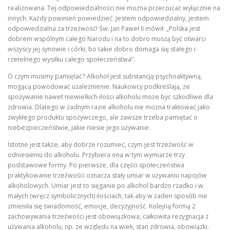
realizowana. Tej odpowiedzialności nie można przerzucać wyłącznie na
innych. Każdy powinien powiedzieć: Jestem odpowiedzialny, jestem
odpowiedzialna za trzeźwość! Św. Jan Paweł II mówił: „Polska jest
dobrem wspólnym całego Narodu i na to dobro muszą być otwarci
wszyscy jej synowie i córki, bo takie dobro domaga się stałego i
rzetelnego wysiłku całego społeczeństwa”.
O czym musimy pamiętać? Alkohol jest substancją psychoaktywną,
mogącą powodować uzależnienie. Naukowcy podkreślają, że
spożywanie nawet niewielkich ilości alkoholu może być szkodliwe dla
zdrowia. Dlatego w żadnym razie alkoholu nie można traktować jako
zwykłego produktu spożywczego, ale zawsze trzeba pamiętać o
niebezpieczeństwie, jakie niesie jego używanie.
Istotne jest także, aby dobrze rozumieć, czym jest trzeźwość w
odniesieniu do alkoholu. Przybiera ona w tym wymiarze trzy
podstawowe formy. Po pierwsze, dla części społeczeństwa
praktykowanie trzeźwości oznacza stały umiar w używaniu napojów
alkoholowych. Umiar jest to sięganie po alkohol bardzo rzadko i w
małych (wręcz symbolicznych) ilościach, tak aby w żaden sposób nie
zmieniła się świadomość, emocje, decyzyjność. Kolejną formą 2
zachowywania trzeźwości jest obowiązkowa, całkowita rezygnacja z
używania alkoholu, np. ze względu na wiek, stan zdrowia, obowiązki.