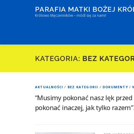
Przejdź
PARAFIA MATKI BOŻEJ K
do
Królowo Męczenników – módl się za nami!
treści
KATEGORIA:
BEZ KATEGOR
AKTUALNOŚCI
/
BEZ KATEGORII
/
DOKUMENTY
/
“Musimy pokonać nasz lęk przed 
pokonać inaczej, jak tylko razem”. 