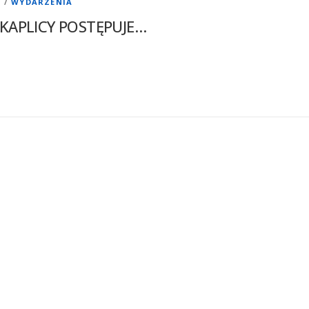
I
/
WYDARZENIA
APLICY POSTĘPUJE…