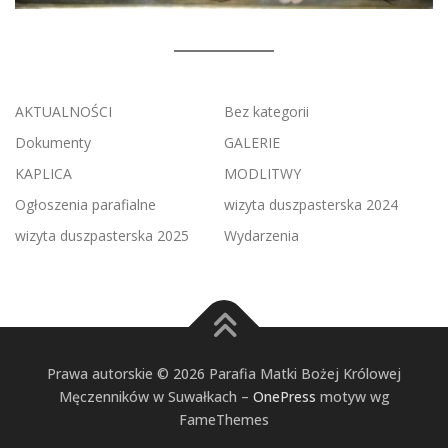
AKTUALNOŚCI
Bez kategorii
Dokumenty
GALERIE
KAPLICA
MODLITWY
Ogłoszenia parafialne
wizyta duszpasterska 2024
wizyta duszpasterska 2025
Wydarzenia
Prawa autorskie © 2026 Parafia Matki Bożej Królowej
Męczenników w Suwałkach
–
OnePress
motyw wg
FameThemes