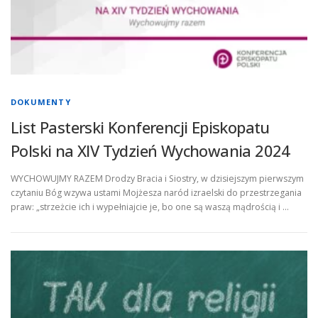
DOKUMENTY
List Pasterski Konferencji Episkopatu
Polski na XIV Tydzień Wychowania 2024
WYCHOWUJMY RAZEM Drodzy Bracia i Siostry, w dzisiejszym pierwszym
czytaniu Bóg wzywa ustami Mojżesza naród izraelski do przestrzegania
praw: „strzeżcie ich i wypełniajcie je, bo one są waszą mądrością i …