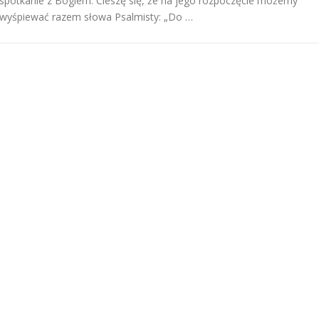
spotkanie z Bogiem. Cieszę się, że na jego rozpoczęcie możemy
wyśpiewać razem słowa Psalmisty: „Do …