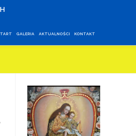
CH
START
GALERIA
AKTUALNOŚCI
KONTAKT
o