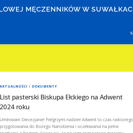
RÓLOWEJ MĘCZENNIKÓW W SUWAŁKA
AKTUALNOŚCI
/
DOKUMENTY
List pasterski Biskupa Ełckiego na Adwent
2024 roku
Umiłowani Diecezjanie! Pielgrzymi nadziei! Adwent to czas radosneg
przygotowania do Bożego Narodzenia i oczekiwania na pełne